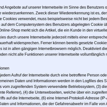
nd Angebote auf unserer Internetseite im Sinne des Benutzers 
ite wiederzuerkennen. Zweck dieser Wiedererkennung ist es, de
, die Cookies verwendet, muss beispielsweise nicht bei jedem Be
em auf dem Computersystem des Benutzers abgelegten Cookie üb
ine-Shop merkt sich die Artikel, die ein Kunde in den virtuell
es durch unsere Internetseite jederzeit mittels einer entsprec
uerhaft widersprechen. Ferner können bereits gesetzte Cookies 
st in allen gängigen Internetbrowsern möglich. Deaktiviert di
en nicht alle Funktionen unserer Internetseite vollumfänglich 
tionen
 jedem Aufruf der Internetseite durch eine betroffene Person od
emeinen Daten und Informationen werden in den Logfiles des Se
 vom zugreifenden System verwendete Betriebssystem, (3) die I
te Referrer), (4) die Unterwebseiten, welche über ein zugreife
fs auf die Internetseite, (6) eine Internet-Protokoll-Adresse (IP
Daten und Informationen, die der Gefahrenabwehr im Falle von 