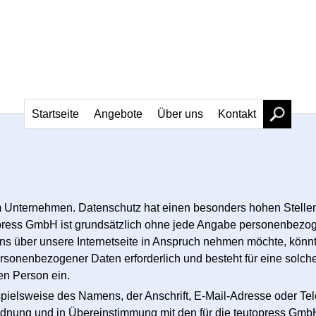
Startseite
Angebote
Über uns
Kontakt
m Unternehmen. Datenschutz hat einen besonders hohen Stellenw
press GmbH ist grundsätzlich ohne jede Angabe personenbezoge
s über unsere Internetseite in Anspruch nehmen möchte, könn
personenbezogener Daten erforderlich und besteht für eine solch
nen Person ein.
ielsweise des Namens, der Anschrift, E-Mail-Adresse oder Tele
rdnung und in Übereinstimmung mit den für die teutopress Gmb