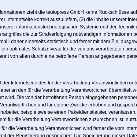
formationen zieht die teutopress GmbH keine Rückschlüsse auf 
er Internetseite korrekt auszuliefern, (2) die Inhalte unserer In
t unserer informationstechnologischen Systeme und der Technik u
rangriffes die zur Strafverfolgung notwendigen Informationen 
bH daher einerseits statistisch und ferner mit dem Ziel ausge
 ein optimales Schutzniveau für die von uns verarbeiteten per
ennt von allen durch eine betroffene Person angegebenen per
auf der Internetseite des für die Verarbeitung Verantwortliche
ei an den für die Verarbeitung Verantwortlichen übermittelt we
det wird. Die von der betroffenen Person eingegebenen person
Verantwortlichen und für eigene Zwecke erhoben und gespeicher
arbeiter, beispielsweise einen Paketdienstleister, veranlasse
em für die Verarbeitung Verantwortlichen zuzurechnen ist, nutzt
 für die Verarbeitung Verantwortlichen wird ferner die vom Inte
t der Registrierung gespeichert. Die Speicherung dieser Daten